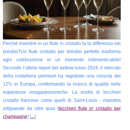
Perché investire in un flute in cristallo fa la differenza nei
brindisi?Un flute cristallo per brindisi perfetto trasforma
ogni celebrazione in un momento indimenticabile!
Secondo l'ultimo report del settore lusso 2024, il mercato
della cristalleria premium ha registrato una crescita del
12% in Europa, confermando la ricerca di qualità nelle
esperienze enogastronomiche. La scelta di bicchieri
cristallo francese come quelli di Saint-Louis - maestria
artigianale da oltre quat (
bicchieri flute in cristallo per
champagne
) [
...
]