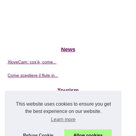
News
XloveCam: cos’è, come...
Come scegliere il flute in...
Tourism
Le migliori aree di sosta...
This website uses cookies to ensure you get
the best experience on our website.
Yacht
Learn more
Qual è l'attrattiva di...
Refuse Cookie
Allow cookies