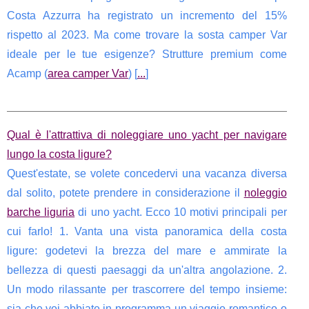
Costa Azzurra ha registrato un incremento del 15%
rispetto al 2023. Ma come trovare la sosta camper Var
ideale per le tue esigenze? Strutture premium come
Acamp (
area camper Var
) [
...
]
Qual è l'attrattiva di noleggiare uno yacht per navigare
lungo la costa ligure?
Quest'estate, se volete concedervi una vacanza diversa
dal solito, potete prendere in considerazione il
noleggio
barche liguria
di uno yacht. Ecco 10 motivi principali per
cui farlo! 1. Vanta una vista panoramica della costa
ligure: godetevi la brezza del mare e ammirate la
bellezza di questi paesaggi da un'altra angolazione. 2.
Un modo rilassante per trascorrere del tempo insieme:
sia che voi abbiate in programma un viaggio romantico o